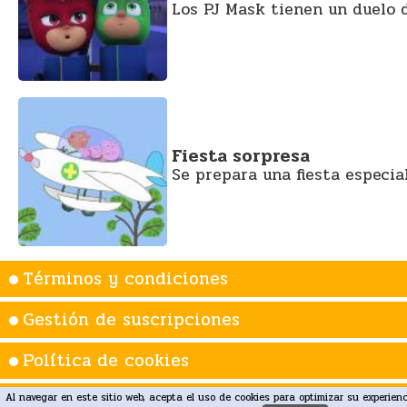
Los PJ Mask tienen un duelo 
Fiesta sorpresa
Se prepara una fiesta especia
Términos y condiciones
Gestión de suscripciones
Política de cookies
Atención al cliente: 918340508 ó support@up
Al navegar en este sitio web, acepta el uso de cookies para optimizar su experien