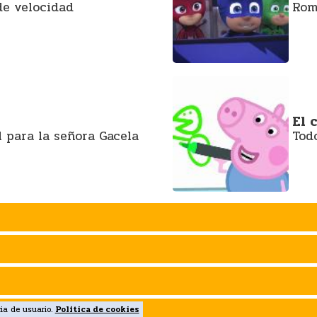
de velocidad
Rom
El 
l para la señora Gacela
Tod
rojectfirm.com
cia de usuario.
Política de cookies