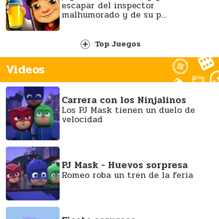
escapar del inspector
malhumorado y de su p...
Top Juegos
Geometry Dash
¡Salta y vuela a través del peligro
en este juego de acción basado en
Videos
el ri...
Carrera con los Ninjalinos
Los PJ Mask tienen un duelo de
Five Nights at Freddy's 2
velocidad
¿Sobrevivirás 5 noches?
PJ Mask - Huevos sorpresa
Physics Drop
Romeo roba un tren de la feria
La física mas divertida